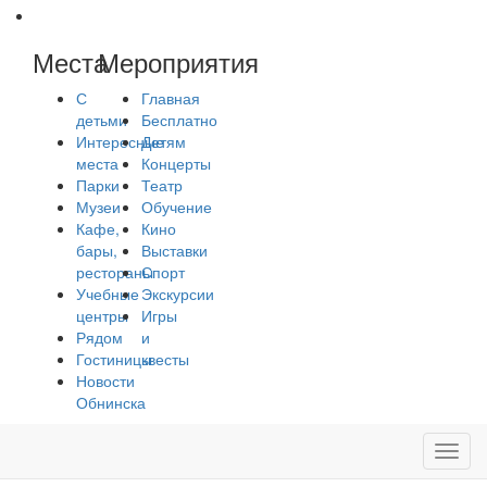
Места
Мероприятия
С
Главная
детьми
Бесплатно
Интересные
Детям
места
Концерты
Парки
Театр
Музеи
Обучение
Кафе,
Кино
бары,
Выставки
рестораны
Спорт
Учебные
Экскурсии
центры
Игры
Рядом
и
Гостиницы
квесты
Новости
Обнинска
Toggl
navig