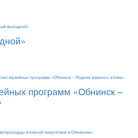
одной»
зейных программ «Обнинск –
»