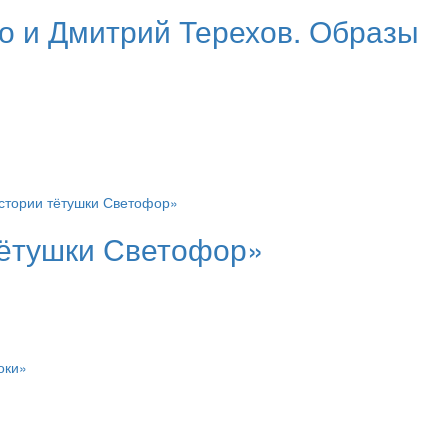
о и Дмитрий Терехов. Образы
ётушки Светофор»