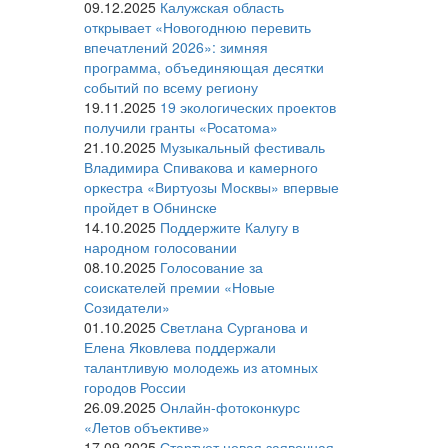
09.12.2025
Калужская область
открывает «Новогоднюю перевить
впечатлений 2026»: зимняя
программа, объединяющая десятки
событий по всему региону
19.11.2025
19 экологических проектов
получили гранты «Росатома»
21.10.2025
Музыкальный фестиваль
Владимира Спивакова и камерного
оркестра «Виртуозы Москвы» впервые
пройдет в Обнинске
14.10.2025
Поддержите Калугу в
народном голосовании
08.10.2025
Голосование за
соискателей премии «Новые
Созидатели»
01.10.2025
Светлана Сурганова и
Елена Яковлева поддержали
талантливую молодежь из атомных
городов России
26.09.2025
Онлайн-фотоконкурс
«Летов объективе»
17.09.2025
Стартует новая заявочная