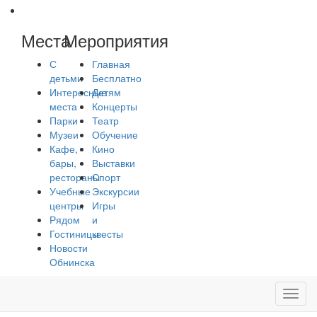
Места
Мероприятия
С
Главная
детьми
Бесплатно
Интересные
Детям
места
Концерты
Парки
Театр
Музеи
Обучение
Кафе,
Кино
бары,
Выставки
рестораны
Спорт
Учебные
Экскурсии
центры
Игры
Рядом
и
Гостиницы
квесты
Новости
Обнинска
Toggl
navig