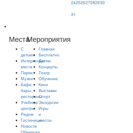
24
25
26
27
28
29
30
31
Места
Мероприятия
С
Главная
детьми
Бесплатно
Интересные
Детям
места
Концерты
Парки
Театр
Музеи
Обучение
Кафе,
Кино
бары,
Выставки
рестораны
Спорт
Учебные
Экскурсии
центры
Игры
Рядом
и
Гостиницы
квесты
Новости
Обнинска