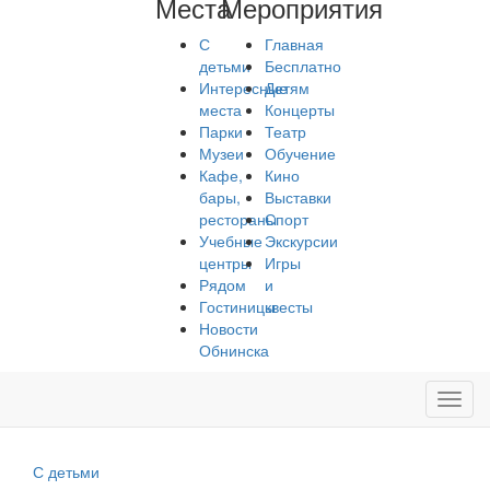
Места
Мероприятия
С
Главная
детьми
Бесплатно
Интересные
Детям
места
Концерты
Парки
Театр
Музеи
Обучение
Кафе,
Кино
бары,
Выставки
рестораны
Спорт
Учебные
Экскурсии
центры
Игры
Рядом
и
Гостиницы
квесты
Новости
Обнинска
Toggl
navig
С детьми