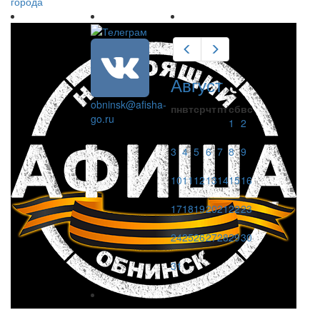
города
Предыдущий
Следующий
Август
obninsk@afisha-
пн
вт
ср
чт
пт
сб
вс
go.ru
1
2
3
4
5
6
7
8
9
10
11
12
13
14
15
16
17
18
19
20
21
22
23
24
25
26
27
28
29
30
31