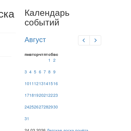
ска
Календарь
событий
Август
Предыдущий
Следующий
пн
вт
ср
чт
пт
сб
вс
1
2
3
4
5
6
7
8
9
10
11
12
13
14
15
16
17
18
19
20
21
22
23
24
25
26
27
28
29
30
31
24.03.2026
Детская доска почёта