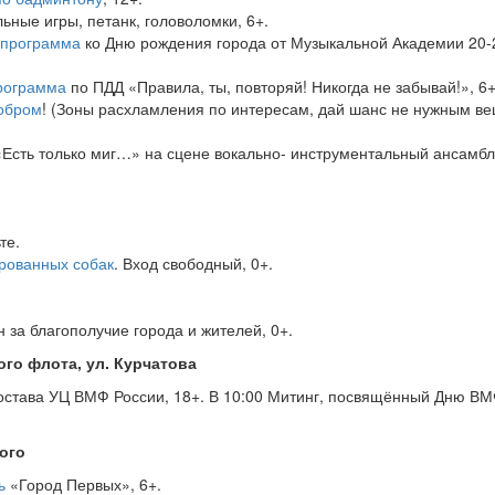
льные игры, петанк, головоломки, 6+.
 программа
ко Дню рождения города от Музыкальной Академии 20-
рограмма
по ПДД «Правила, ты, повторяй! Никогда не забывай!», 6+
обром
! (Зоны расхламления по интересам, дай шанс не нужным в
«Есть только миг…» на сцене вокально- инструментальный ансамбл
те.
рованных собак
. Вход свободный, 0+.
 за благополучие города и жителей, 0+.
го флота, ул. Курчатова
состава УЦ ВМФ России, 18+. В 10:00 Митинг, посвящённый Дню В
ого
ь
«Город Первых», 6+.