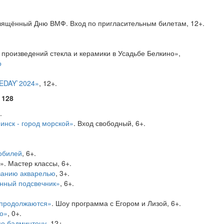
свящённый Дню ВМФ. Вход по пригласительным билетам, 12+.
 произведений стекла и керамики в Усадьбе Белкино»,
о
IEDAY`2024»
, 12+.
 128
.
инск - город морской»
. Вход свободный, 6+.
обилей
, 6+.
. Мастер классы, 6+.
ванию акварелью
, 3+.
нный подсвечник»
, 6+.
 продолжаются»
. Шоу программа с Егором и Лизой, 6+.
о»
, 0+.
по бадминтону
, 12+.