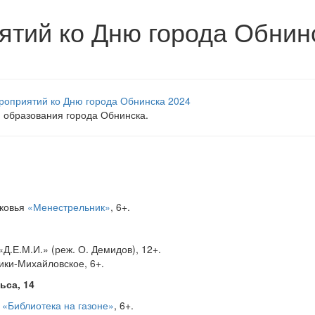
тий ко Дню города Обнин
 образования города Обнинска.
ековья
«Менестрельник»
, 6+.
«Д.Е.М.И.» (реж. О. Демидов), 12+.
ки-Михайловское, 6+.
ьса, 14
л
«Библиотека на газоне»
, 6+.