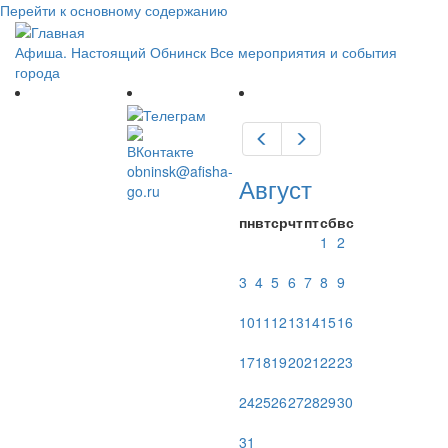
Перейти к основному содержанию
Афиша. Настоящий Обнинск
Все мероприятия и события
города
Предыдущий
Следующий
obninsk@afisha-
Август
go.ru
пн
вт
ср
чт
пт
сб
вс
1
2
3
4
5
6
7
8
9
10
11
12
13
14
15
16
17
18
19
20
21
22
23
24
25
26
27
28
29
30
31