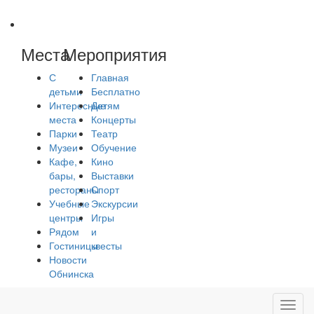
Места
Мероприятия
С
Главная
детьми
Бесплатно
Интересные
Детям
места
Концерты
Парки
Театр
Музеи
Обучение
Кафе,
Кино
бары,
Выставки
рестораны
Спорт
Учебные
Экскурсии
центры
Игры
Рядом
и
Гостиницы
квесты
Новости
Обнинска
Toggl