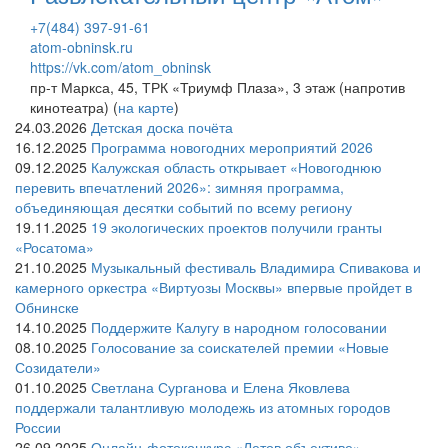
+7(484) 397-91-61
atom-obninsk.ru
https://vk.com/atom_obninsk
пр-т Маркса, 45, ТРК «Триумф Плаза», 3 этаж (напротив
кинотеатра) (
на карте
)
24.03.2026
Детская доска почёта
16.12.2025
Программа новогодних мероприятий 2026
09.12.2025
Калужская область открывает «Новогоднюю
перевить впечатлений 2026»: зимняя программа,
объединяющая десятки событий по всему региону
19.11.2025
19 экологических проектов получили гранты
«Росатома»
21.10.2025
Музыкальный фестиваль Владимира Спивакова и
камерного оркестра «Виртуозы Москвы» впервые пройдет в
Обнинске
14.10.2025
Поддержите Калугу в народном голосовании
08.10.2025
Голосование за соискателей премии «Новые
Созидатели»
01.10.2025
Светлана Сурганова и Елена Яковлева
поддержали талантливую молодежь из атомных городов
России
26.09.2025
Онлайн-фотоконкурс «Летов объективе»