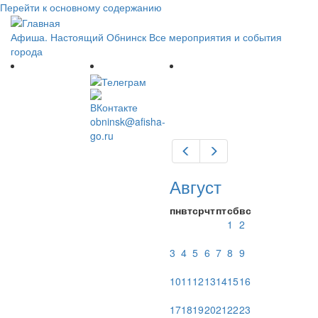
Перейти к основному содержанию
Афиша. Настоящий Обнинск
Все мероприятия и события
города
obninsk@afisha-
go.ru
Предыдущий
Следующий
Август
пн
вт
ср
чт
пт
сб
вс
1
2
3
4
5
6
7
8
9
10
11
12
13
14
15
16
17
18
19
20
21
22
23