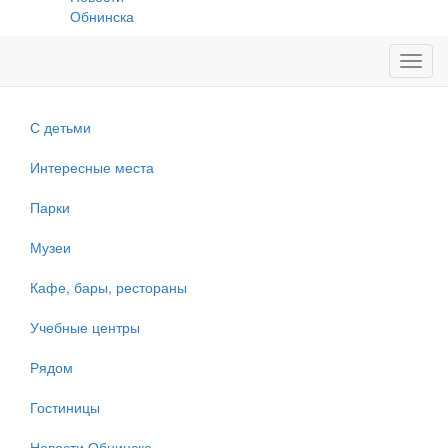
Обнинска
Toggl
navig
С детьми
Интересные места
Парки
Музеи
Кафе, бары, рестораны
Учебные центры
Рядом
Гостиницы
Новости Обнинска