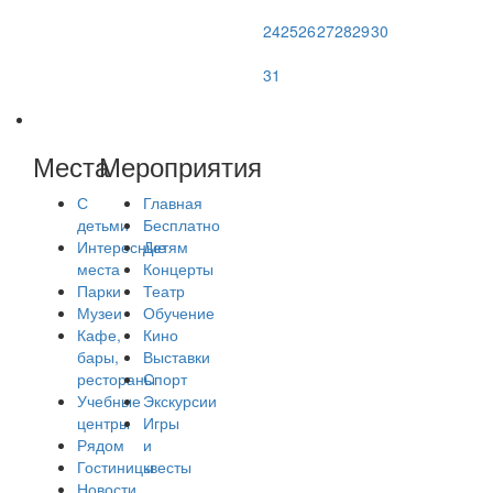
24
25
26
27
28
29
30
31
Места
Мероприятия
С
Главная
детьми
Бесплатно
Интересные
Детям
места
Концерты
Парки
Театр
Музеи
Обучение
Кафе,
Кино
бары,
Выставки
рестораны
Спорт
Учебные
Экскурсии
центры
Игры
Рядом
и
Гостиницы
квесты
Новости