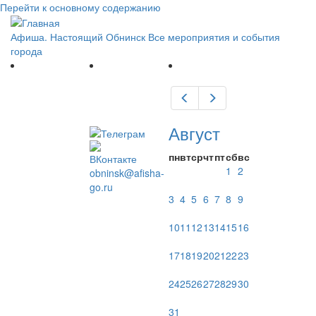
Перейти к основному содержанию
Афиша. Настоящий Обнинск
Все мероприятия и события
города
Предыдущий
Следующий
Август
пн
вт
ср
чт
пт
сб
вс
1
2
obninsk@afisha-
go.ru
3
4
5
6
7
8
9
10
11
12
13
14
15
16
17
18
19
20
21
22
23
24
25
26
27
28
29
30
31