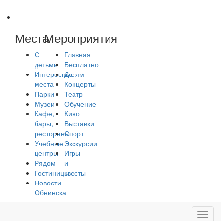
Места
Мероприятия
С
Главная
детьми
Бесплатно
Интересные
Детям
места
Концерты
Парки
Театр
Музеи
Обучение
Кафе,
Кино
бары,
Выставки
рестораны
Спорт
Учебные
Экскурсии
центры
Игры
Рядом
и
Гостиницы
квесты
Новости
Обнинска
Toggl