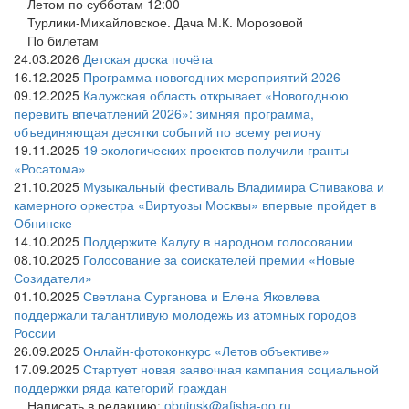
Летом по субботам 12:00
Турлики-Михайловское. Дача М.К. Морозовой
По билетам
24.03.2026
Детская доска почёта
16.12.2025
Программа новогодних мероприятий 2026
09.12.2025
Калужская область открывает «Новогоднюю
перевить впечатлений 2026»: зимняя программа,
объединяющая десятки событий по всему региону
19.11.2025
19 экологических проектов получили гранты
«Росатома»
21.10.2025
Музыкальный фестиваль Владимира Спивакова и
камерного оркестра «Виртуозы Москвы» впервые пройдет в
Обнинске
14.10.2025
Поддержите Калугу в народном голосовании
08.10.2025
Голосование за соискателей премии «Новые
Созидатели»
01.10.2025
Светлана Сурганова и Елена Яковлева
поддержали талантливую молодежь из атомных городов
России
26.09.2025
Онлайн-фотоконкурс «Летов объективе»
17.09.2025
Стартует новая заявочная кампания социальной
поддержки ряда категорий граждан
Написать в редакцию:
obninsk@afisha-go.ru