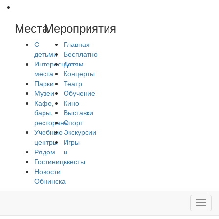
Места
Мероприятия
С
Главная
детьми
Бесплатно
Интересные
Детям
места
Концерты
Парки
Театр
Музеи
Обучение
Кафе,
Кино
бары,
Выставки
рестораны
Спорт
Учебные
Экскурсии
центры
Игры
Рядом
и
Гостиницы
квесты
Новости
Обнинска
Toggl
navig