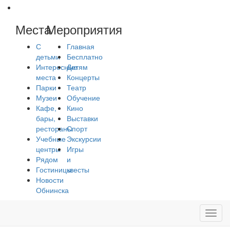
Места
Мероприятия
С
Главная
детьми
Бесплатно
Интересные
Детям
места
Концерты
Парки
Театр
Музеи
Обучение
Кафе,
Кино
бары,
Выставки
рестораны
Спорт
Учебные
Экскурсии
центры
Игры
Рядом
и
Гостиницы
квесты
Новости
Обнинска
Toggl
navig