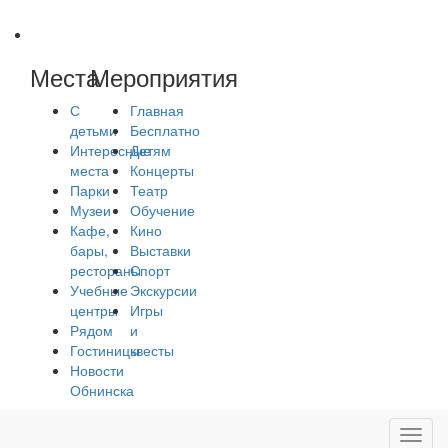
Места
Мероприятия
С
Главная
детьми
Бесплатно
Интересные
Детям
места
Концерты
Парки
Театр
Музеи
Обучение
Кафе,
Кино
бары,
Выставки
рестораны
Спорт
Учебные
Экскурсии
центры
Игры
Рядом
и
Гостиницы
квесты
Новости
Обнинска
Toggl