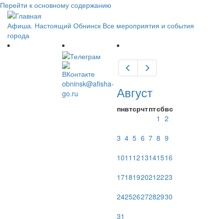
Перейти к основному содержанию
Афиша. Настоящий Обнинск
Все мероприятия и события
города
Предыдущий
Следующий
obninsk@afisha-
Август
go.ru
пн
вт
ср
чт
пт
сб
вс
1
2
3
4
5
6
7
8
9
10
11
12
13
14
15
16
17
18
19
20
21
22
23
24
25
26
27
28
29
30
31