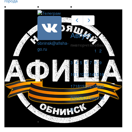
города
Предыдущий
Следующий
Август
obninsk@afisha-
пн
вт
ср
чт
пт
сб
вс
go.ru
1
2
3
4
5
6
7
8
9
10
11
12
13
14
15
16
17
18
19
20
21
22
23
24
25
26
27
28
29
30
31