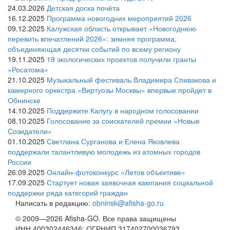
24.03.2026
Детская доска почёта
16.12.2025
Программа новогодних мероприятий 2026
09.12.2025
Калужская область открывает «Новогоднюю
перевить впечатлений 2026»: зимняя программа,
объединяющая десятки событий по всему региону
19.11.2025
19 экологических проектов получили гранты
«Росатома»
21.10.2025
Музыкальный фестиваль Владимира Спивакова и
камерного оркестра «Виртуозы Москвы» впервые пройдет в
Обнинске
14.10.2025
Поддержите Калугу в народном голосовании
08.10.2025
Голосование за соискателей премии «Новые
Созидатели»
01.10.2025
Светлана Сурганова и Елена Яковлева
поддержали талантливую молодежь из атомных городов
России
26.09.2025
Онлайн-фотоконкурс «Летов объективе»
17.09.2025
Стартует новая заявочная кампания социальной
поддержки ряда категорий граждан
Написать в редакцию:
obninsk@afisha-go.ru
© 2009—2026 Afisha-GO. Все права защищены
ИНН 400302446346; ОГРНИП 317402700036793