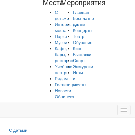
Места
Мероприятия
С
Главная
детьми
Бесплатно
Интересные
Детям
места
Концерты
Парки
Театр
Музеи
Обучение
Кафе,
Кино
бары,
Выставки
рестораны
Спорт
Учебные
Экскурсии
центры
Игры
Рядом
и
Гостиницы
квесты
Новости
Обнинска
Toggl
navig
С детьми