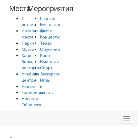
Места
Мероприятия
С
Главная
детьми
Бесплатно
Интересные
Детям
места
Концерты
Парки
Театр
Музеи
Обучение
Кафе,
Кино
бары,
Выставки
рестораны
Спорт
Учебные
Экскурсии
центры
Игры
Рядом
и
Гостиницы
квесты
Новости
Обнинска
Toggl
navig