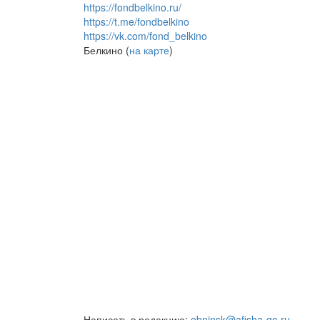
https://fondbelkino.ru/
https://t.me/fondbelkino
https://vk.com/fond_belkino
Белкино (
на карте
)
Написать в редакцию:
obninsk@afisha-go.ru