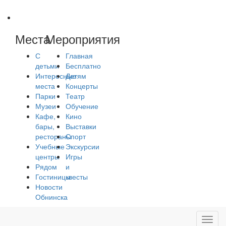
Места
Мероприятия
С
Главная
детьми
Бесплатно
Интересные
Детям
места
Концерты
Парки
Театр
Музеи
Обучение
Кафе,
Кино
бары,
Выставки
рестораны
Спорт
Учебные
Экскурсии
центры
Игры
Рядом
и
Гостиницы
квесты
Новости
Обнинска
Toggl