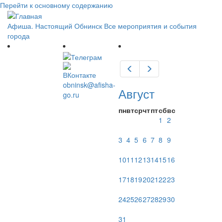
Перейти к основному содержанию
Афиша. Настоящий Обнинск
Все мероприятия и события
города
Предыдущий
Следующий
obninsk@afisha-
Август
go.ru
пн
вт
ср
чт
пт
сб
вс
1
2
3
4
5
6
7
8
9
10
11
12
13
14
15
16
17
18
19
20
21
22
23
24
25
26
27
28
29
30
31