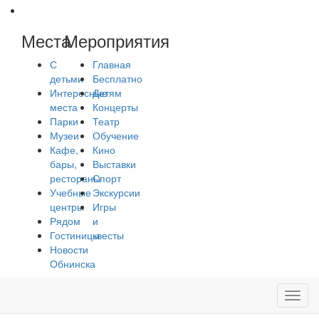
Места
Мероприятия
С
Главная
детьми
Бесплатно
Интересные
Детям
места
Концерты
Парки
Театр
Музеи
Обучение
Кафе,
Кино
бары,
Выставки
рестораны
Спорт
Учебные
Экскурсии
центры
Игры
Рядом
и
Гостиницы
квесты
Новости
Обнинска
Toggl
navig