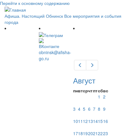
Перейти к основному содержанию
Афиша. Настоящий Обнинск
Все мероприятия и события
города
obninsk@afisha-
go.ru
Предыдущий
Следующий
Август
пн
вт
ср
чт
пт
сб
вс
1
2
3
4
5
6
7
8
9
10
11
12
13
14
15
16
17
18
19
20
21
22
23