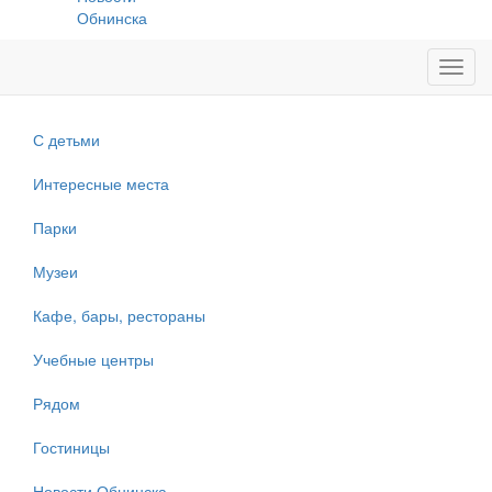
Обнинска
Toggl
navig
С детьми
Интересные места
Парки
Музеи
Кафе, бары, рестораны
Учебные центры
Рядом
Гостиницы
Новости Обнинска