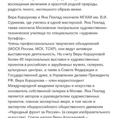
восхищение величием и красотой родной природы,
радость тихого, неспешного образа жизни.
Вера Коршунова и Яна Поклад окончили МГАХИ им. В.И.
Сурикова, где учились в одной мастерской. Яна Поклад
также окончила Московское театральное художественно-
техническое училище по специальности «художник-
бутафор».
Члены профессиональных творческих объединений
(МОСХ России, МСХ, ТСХР), они ведут активную
выставочную деятельность. На счету Веры Коршуновой
более 40 персональных выставок и художественных
проектов в российских и зарубежных музеях, галереях,
культурных центрах, а также в Совете Федерации и
Государственной думе, в Управлении делами Президента
РФ. Вера Коршунова – член-корреспондент
Международной академии культуры и искусства и
основатель собственной галереи в Москве.
Яна Поклад
является автором и руководителем художественных
проектов, членом экспертных жюри, в том числе и
экспертом общероссийского общественного движения
«Народный фронт за Россию» (в секции изобразительного
искусства).
Среди наград Веры Коршуновой –