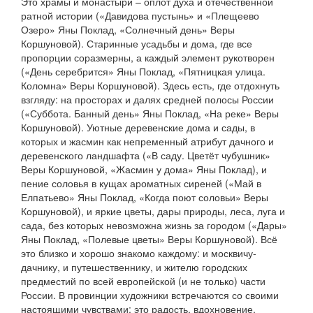
Это храмы и монастыри – оплот духа и отечественной
ратной истории («Давидова пустынь» и «Плещеево
Озеро» Яны Поклад, «Солнечный день» Веры
Коршуновой). Старинные усадьбы и дома, где все
пропорции соразмерны, а каждый элемент рукотворен
(«День серебрится» Яны Поклад, «Пятницкая улица.
Коломна» Веры Коршуновой). Здесь есть, где отдохнуть
взгляду: на просторах и далях средней полосы России
(«Суббота. Банный день» Яны Поклад, «На реке» Веры
Коршуновой). Уютные деревенские дома и сады, в
которых и жасмин как непременный атрибут дачного и
деревенского ландшафта («В саду. Цветёт чубушник»
Веры Коршуновой, «Жасмин у дома» Яны Поклад), и
пение соловья в кущах ароматных сиреней («Май в
Елпатьево» Яны Поклад, «Когда поют соловьи» Веры
Коршуновой), и яркие цветы, дары природы, леса, луга и
сада, без которых невозможна жизнь за городом («Дары»
Яны Поклад, «Полевые цветы» Веры Коршуновой). Всё
это близко и хорошо знакомо каждому: и москвичу-
дачнику, и путешественнику, и жителю городских
предместий по всей европейской (и не только) части
России. В провинции художники встречаются со своими
настоящими чувствами: это радость, вдохновение,