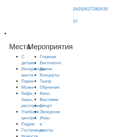
24
25
26
27
28
29
30
31
Места
Мероприятия
С
Главная
детьми
Бесплатно
Интересные
Детям
места
Концерты
Парки
Театр
Музеи
Обучение
Кафе,
Кино
бары,
Выставки
рестораны
Спорт
Учебные
Экскурсии
центры
Игры
Рядом
и
Гостиницы
квесты
Новости