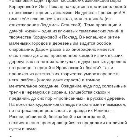
«Вишнёвый сад». Проект московских живописцев Веры
Коршуновой и Яны Поклад находится в противоположной
от чеховских героинь динамике. Их девиз: «Провинция! Я
гимн тебе пою во все колокола, моя столица!» (из
стихотворения Людмилы Станевой). Тема провинции и
дачной жизни – одна из ключевых тематических линий в
творчестве Коршуновой и Поклад. В неспешном ритме
маленьких городов и деревень им видится особое
очарование. Даром разве в их биографиях имеется
счастливое детство, проведённое каждой из них в своих
деревушках на летних каникулах, в двух разных деревнях
на границе Тверской и Ярославской области? Так и
проникло из детства в их творчество умиротворение и
нега, любовь (иногда даже страсть) и томное
мечтательное ожидание. Ожидание чуда под соловьиные
трели в черёмухах и сирени, волшебства сказок и
преданий, до сих пор «прописанных» в русской деревне.
На полотнах художников отнюдь не фантазии и вымысел,
но потрясающая реальность и правда их Родины –
России, обширной, бескрайней и многогранной,
величественно простирающейся за пределами столичной
суеты и шума.