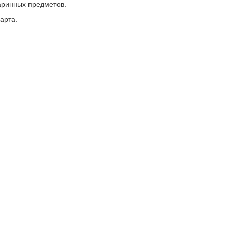
таринных предметов.
карта.