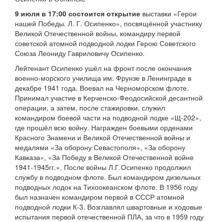
9 июля в 17:00 состоится открытие
выставки «Герои
нашей Победы. Л. Г. Осипенко», посвящённой участнику
Великой Отечественной войны, командиру первой
советской атомной подводной лодки Герою Советского
Союза Леониду Гавриловичу Осипенко.
Лейтенант Осипенко ушёл на фронт после окончания
военно-морского училища им. Фрунзе в Ленинграде в
декабре 1941 года. Воевал на Черноморском флоте.
Принимал участие в Керченско-Феодосийской десантной
операции, а затем, после стажировки, служил
командиром боевой части на подводной лодке «Щ-202»,
где прошёл всю войну. Награжден боевыми орденами
Красного Знамени и Великой Отечественной войны и
медалями «За оборону Севастополя», «За оборону
Кавказа», «За Победу в Великой Отечественной войне
1941-1945гг.». После войны Л.Г.Осипенко продолжил
службу в подводном флоте. Был командиром дизельных
подводных лодок на Тихоокеанском флоте. В 1956 году
был назначен командиром первой в СССР атомной
подводной лодки К-3. Возглавлял швартовные и ходовые
испытания первой отечественной ПЛА, за что в 1959 году