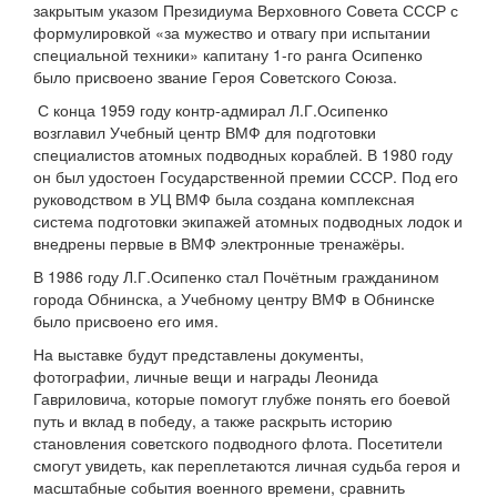
закрытым указом Президиума Верховного Совета СССР с
формулировкой «за мужество и отвагу при испытании
специальной техники» капитану 1-го ранга Осипенко
было присвоено звание Героя Советского Союза.
С конца 1959 году контр-адмирал Л.Г.Осипенко
возглавил Учебный центр ВМФ для подготовки
специалистов атомных подводных кораблей. В 1980 году
он был удостоен Государственной премии СССР. Под его
руководством в УЦ ВМФ была создана комплексная
система подготовки экипажей атомных подводных лодок и
внедрены первые в ВМФ электронные тренажёры.
В 1986 году Л.Г.Осипенко стал Почётным гражданином
города Обнинска, а Учебному центру ВМФ в Обнинске
было присвоено его имя.
На выставке будут представлены документы,
фотографии, личные вещи и награды Леонида
Гавриловича, которые помогут глубже понять его боевой
путь и вклад в победу, а также раскрыть историю
становления советского подводного флота. Посетители
смогут увидеть, как переплетаются личная судьба героя и
масштабные события военного времени, сравнить