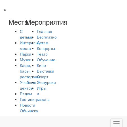
Места
Мероприятия
С
Главная
детьми
Бесплатно
Интересные
Детям
места
Концерты
Парки
Театр
Музеи
Обучение
Кафе,
Кино
бары,
Выставки
рестораны
Спорт
Учебные
Экскурсии
центры
Игры
Рядом
и
Гостиницы
квесты
Новости
Обнинска
Toggl