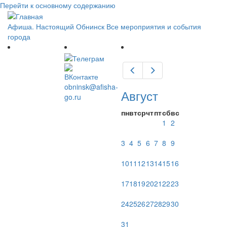
Перейти к основному содержанию
Афиша. Настоящий Обнинск
Все мероприятия и события
города
Предыдущий
Следующий
obninsk@afisha-
Август
go.ru
пн
вт
ср
чт
пт
сб
вс
1
2
3
4
5
6
7
8
9
10
11
12
13
14
15
16
17
18
19
20
21
22
23
24
25
26
27
28
29
30
31