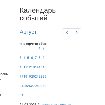
Календарь
событий
Август
Предыдущий
Следующий
пн
вт
ср
чт
пт
сб
вс
1
2
3
4
5
6
7
8
9
10
11
12
13
14
15
16
влены
17
18
19
20
21
22
23
е
24
25
26
27
28
29
30
т.
31
24.03.2026
Детская доска почёта