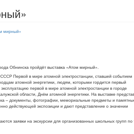
рный»
орода Обнинска пройдёт выставка «Атом мирный».
в СССР Первой в мире атомной электростанции, ставшей событием
ходцам атомной энергетики, людям, которыми гордится первый
в эксплуатацию первой в мире атомной электростанции в городе
алужской области, Днём атомной энергетики.
На выставке предста
ска – документы, фотографии, мемориальные предметы и памятны
нно действующей экспозиции и дают представление о значении
аются заявки на экскурсии
для организованных школьных групп по 