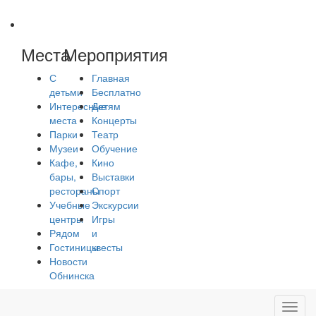
Места
Мероприятия
С
Главная
детьми
Бесплатно
Интересные
Детям
места
Концерты
Парки
Театр
Музеи
Обучение
Кафе,
Кино
бары,
Выставки
рестораны
Спорт
Учебные
Экскурсии
центры
Игры
Рядом
и
Гостиницы
квесты
Новости
Обнинска
Toggl