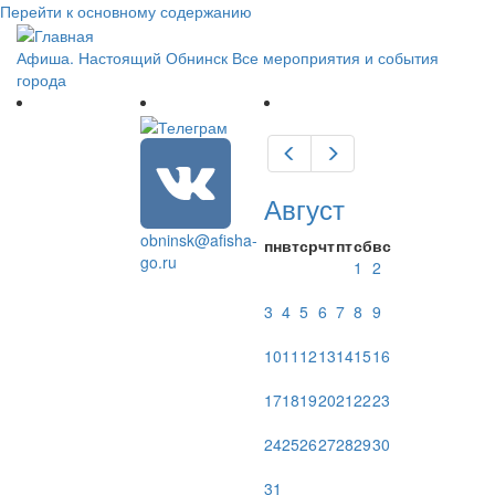
Перейти к основному содержанию
Афиша. Настоящий Обнинск
Все мероприятия и события
города
Предыдущий
Следующий
Август
obninsk@afisha-
пн
вт
ср
чт
пт
сб
вс
go.ru
1
2
3
4
5
6
7
8
9
10
11
12
13
14
15
16
17
18
19
20
21
22
23
24
25
26
27
28
29
30
31