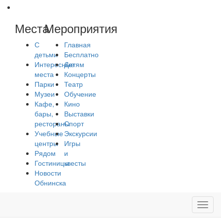
Места
Мероприятия
С
Главная
детьми
Бесплатно
Интересные
Детям
места
Концерты
Парки
Театр
Музеи
Обучение
Кафе,
Кино
бары,
Выставки
рестораны
Спорт
Учебные
Экскурсии
центры
Игры
Рядом
и
Гостиницы
квесты
Новости
Обнинска
Toggl
navig