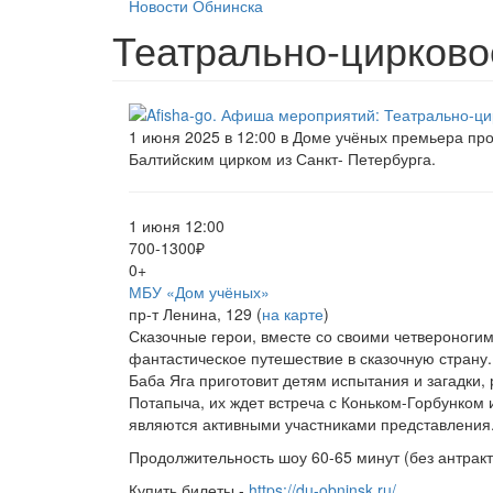
Новости Обнинска
Театрально-цирковое
1 июня 2025 в 12:00 в Доме учёных премьера про
Балтийским цирком из Санкт- Петербурга.
1 июня 12:00
700-1300₽
0+
МБУ «Дом учёных»
пр-т Ленина, 129 (
на карте
)
Сказочные герои, вместе со своими четвероногим
фантастическое путешествие в сказочную страну.
Баба Яга приготовит детям испытания и загадки,
Потапыча, их ждет встреча с Коньком-Горбунком 
являются активными участниками представления
Продолжительность шоу 60-65 минут (без антракта
Купить билеты -
https://du-obninsk.ru/