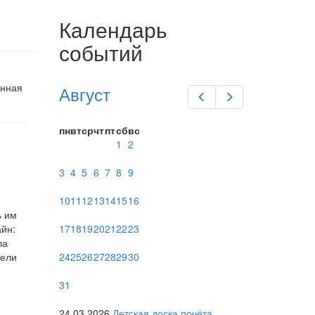
Календарь
событий
енная
Август
Предыдущий
Следующий
пн
вт
ср
чт
пт
сб
вс
1
2
3
4
5
6
7
8
9
10
11
12
13
14
15
16
ь им
айн:
17
18
19
20
21
22
23
ла
тели
24
25
26
27
28
29
30
31
24.03.2026
Детская доска почёта