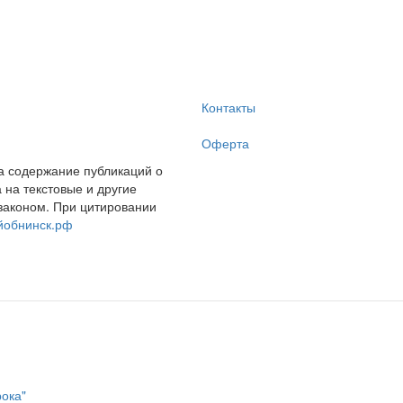
Контакты
Оферта
за содержание публикаций о
на текстовые и другие
законом. При цитировании
йобнинск.рф
рока"