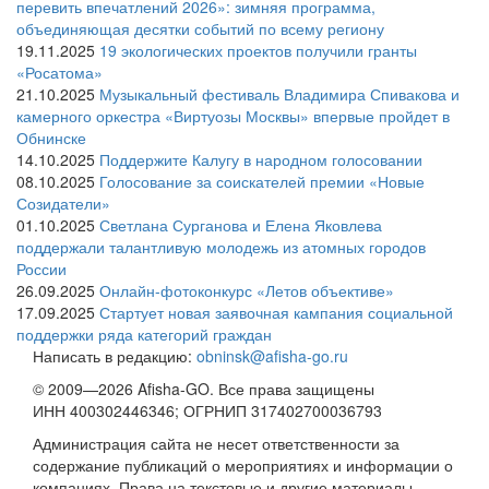
перевить впечатлений 2026»: зимняя программа,
объединяющая десятки событий по всему региону
19.11.2025
19 экологических проектов получили гранты
«Росатома»
21.10.2025
Музыкальный фестиваль Владимира Спивакова и
камерного оркестра «Виртуозы Москвы» впервые пройдет в
Обнинске
14.10.2025
Поддержите Калугу в народном голосовании
08.10.2025
Голосование за соискателей премии «Новые
Созидатели»
01.10.2025
Светлана Сурганова и Елена Яковлева
поддержали талантливую молодежь из атомных городов
России
26.09.2025
Онлайн-фотоконкурс «Летов объективе»
17.09.2025
Стартует новая заявочная кампания социальной
поддержки ряда категорий граждан
Написать в редакцию:
obninsk@afisha-go.ru
© 2009—2026 Afisha-GO. Все права защищены
ИНН 400302446346; ОГРНИП 317402700036793
Администрация сайта не несет ответственности за
содержание публикаций о мероприятиях и информации о
компаниях. Права на текстовые и другие материалы,