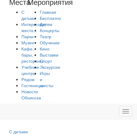
Места
Мероприятия
С
Главная
детьми
Бесплатно
Интересные
Детям
места
Концерты
Парки
Театр
Музеи
Обучение
Кафе,
Кино
бары,
Выставки
рестораны
Спорт
Учебные
Экскурсии
центры
Игры
Рядом
и
Гостиницы
квесты
Новости
Обнинска
Toggl
navig
С детьми