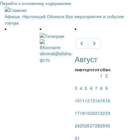
Перейти к основному содержанию
Афиша. Настоящий Обнинск
Все мероприятия и события
города
Предыдущий
Следующий
obninsk@afisha-
Август
go.ru
пн
вт
ср
чт
пт
сб
вс
1
2
3
4
5
6
7
8
9
10
11
12
13
14
15
16
17
18
19
20
21
22
23
24
25
26
27
28
29
30
31