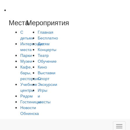
Места
Мероприятия
С
Главная
детьми
Бесплатно
Интересные
Детям
места
Концерты
Парки
Театр
Музеи
Обучение
Кафе,
Кино
бары,
Выставки
рестораны
Спорт
Учебные
Экскурсии
центры
Игры
Рядом
и
Гостиницы
квесты
Новости
Обнинска
Toggl