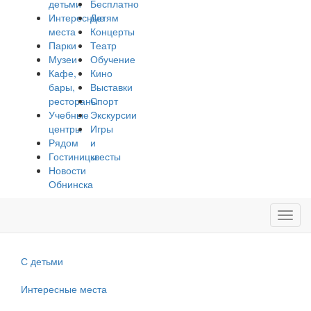
детьми
Бесплатно
Интересные
Детям
места
Концерты
Парки
Театр
Музеи
Обучение
Кафе,
Кино
бары,
Выставки
рестораны
Спорт
Учебные
Экскурсии
центры
Игры
Рядом
и
Гостиницы
квесты
Новости
Обнинска
Toggl
navig
С детьми
Интересные места