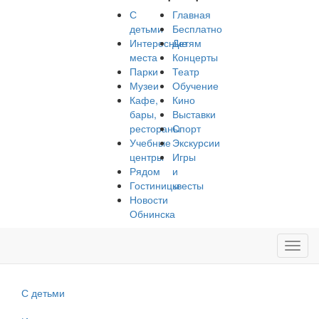
С
Главная
детьми
Бесплатно
Интересные
Детям
места
Концерты
Парки
Театр
Музеи
Обучение
Кафе,
Кино
бары,
Выставки
рестораны
Спорт
Учебные
Экскурсии
центры
Игры
Рядом
и
Гостиницы
квесты
Новости
Обнинска
Toggl
navig
С детьми