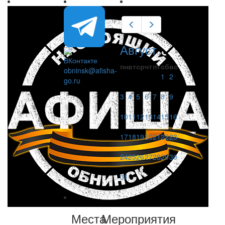
Предыдущий
Следующий
Август
пн
вт
ср
чт
пт
сб
вс
obninsk@afisha-
1
2
go.ru
3
4
5
6
7
8
9
10
11
12
13
14
15
16
17
18
19
20
21
22
23
24
25
26
27
28
29
30
31
Места
Мероприятия