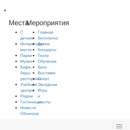
Места
Мероприятия
С
Главная
детьми
Бесплатно
Интересные
Детям
места
Концерты
Парки
Театр
Музеи
Обучение
Кафе,
Кино
бары,
Выставки
рестораны
Спорт
Учебные
Экскурсии
центры
Игры
Рядом
и
Гостиницы
квесты
Новости
Обнинска
Toggl