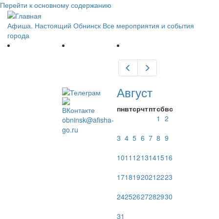
Перейти к основному содержанию
Афиша. Настоящий Обнинск
Все мероприятия и события
города
Предыдущий
Следующий
Август
пн
вт
ср
чт
пт
сб
вс
1
2
obninsk@afisha-
go.ru
3
4
5
6
7
8
9
10
11
12
13
14
15
16
17
18
19
20
21
22
23
24
25
26
27
28
29
30
31