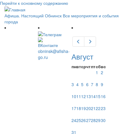
Перейти к основному содержанию
Афиша. Настоящий Обнинск
Все мероприятия и события
города
Предыдущий
Следующий
obninsk@afisha-
Август
go.ru
пн
вт
ср
чт
пт
сб
вс
1
2
3
4
5
6
7
8
9
10
11
12
13
14
15
16
17
18
19
20
21
22
23
24
25
26
27
28
29
30
31