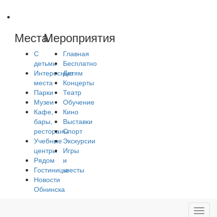
Места
Мероприятия
С
Главная
детьми
Бесплатно
Интересные
Детям
места
Концерты
Парки
Театр
Музеи
Обучение
Кафе,
Кино
бары,
Выставки
рестораны
Спорт
Учебные
Экскурсии
центры
Игры
Рядом
и
Гостиницы
квесты
Новости
Обнинска
Toggl