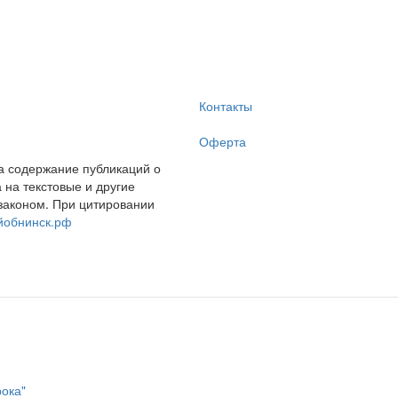
Контакты
Оферта
за содержание публикаций о
на текстовые и другие
законом. При цитировании
йобнинск.рф
рока"