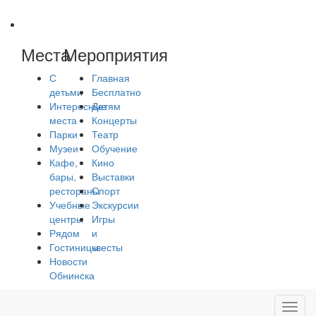
Места
Мероприятия
С
Главная
детьми
Бесплатно
Интересные
Детям
места
Концерты
Парки
Театр
Музеи
Обучение
Кафе,
Кино
бары,
Выставки
рестораны
Спорт
Учебные
Экскурсии
центры
Игры
Рядом
и
Гостиницы
квесты
Новости
Обнинска
Toggl