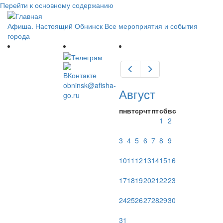
Перейти к основному содержанию
Афиша. Настоящий Обнинск
Все мероприятия и события
города
Предыдущий
Следующий
obninsk@afisha-
Август
go.ru
пн
вт
ср
чт
пт
сб
вс
1
2
3
4
5
6
7
8
9
10
11
12
13
14
15
16
17
18
19
20
21
22
23
24
25
26
27
28
29
30
31