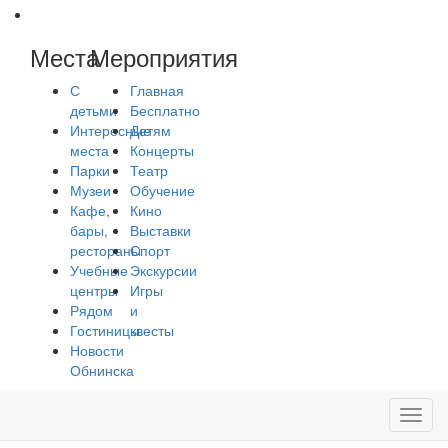
Места
Мероприятия
С
Главная
детьми
Бесплатно
Интересные
Детям
места
Концерты
Парки
Театр
Музеи
Обучение
Кафе,
Кино
бары,
Выставки
рестораны
Спорт
Учебные
Экскурсии
центры
Игры
Рядом
и
Гостиницы
квесты
Новости
Обнинска
Toggl
navig