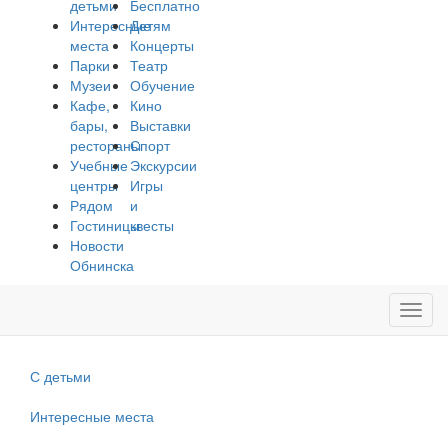
детьми
Бесплатно
Интересные
Детям
места
Концерты
Парки
Театр
Музеи
Обучение
Кафе,
Кино
бары,
Выставки
рестораны
Спорт
Учебные
Экскурсии
центры
Игры
Рядом
и
Гостиницы
квесты
Новости
Обнинска
Toggl
navig
С детьми
Интересные места