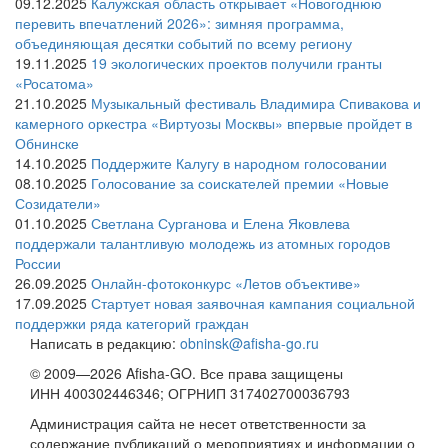
09.12.2025
Калужская область открывает «Новогоднюю
перевить впечатлений 2026»: зимняя программа,
объединяющая десятки событий по всему региону
19.11.2025
19 экологических проектов получили гранты
«Росатома»
21.10.2025
Музыкальный фестиваль Владимира Спивакова и
камерного оркестра «Виртуозы Москвы» впервые пройдет в
Обнинске
14.10.2025
Поддержите Калугу в народном голосовании
08.10.2025
Голосование за соискателей премии «Новые
Созидатели»
01.10.2025
Светлана Сурганова и Елена Яковлева
поддержали талантливую молодежь из атомных городов
России
26.09.2025
Онлайн-фотоконкурс «Летов объективе»
17.09.2025
Стартует новая заявочная кампания социальной
поддержки ряда категорий граждан
Написать в редакцию:
obninsk@afisha-go.ru
© 2009—2026 Afisha-GO. Все права защищены
ИНН 400302446346; ОГРНИП 317402700036793
Администрация сайта не несет ответственности за
содержание публикаций о мероприятиях и информации о