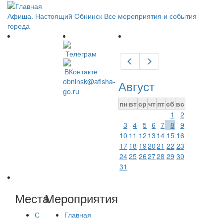
Перейти
к
Афиша. Настоящий Обнинск
Все мероприятия и события
основному
города
содержанию
Предыдущий
Следующий
obninsk@afisha-
Август
go.ru
пн
вт
ср
чт
пт
сб
вс
1
2
3
4
5
6
7
8
9
10
11
12
13
14
15
16
17
18
19
20
21
22
23
24
25
26
27
28
29
30
31
Места
Мероприятия
С
Главная