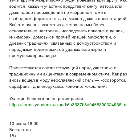
водится, каждый участник представит книгу, автора или
даже набор произведений по избранной теме в
свободном формате отзыва, можно даже с презентацией.
Всё это очень знакомо из детства, но мы более
основательно настроены исследовать поверья о леших,
кикиморах, домовых и прочей низшей мифологии, о
древних традициях, связанных с домоустройством и
народными приметами, об удалых богатырях и
премудрых красавицах.
Приветствуется соответствующий наряд участника с
традиционными акцентами в современном стиле. Как раз
вновь вошёл в моду неославянский стиль — косоворотки,
сарафаны, длиннорукавки, конечно, кокошники.
Участие бесплатное по регистрации:
https://forms.yandex.ru/cloud/6a3537b8d0468800324956fe/
.
10 июля 18:00
Бесплатно
18+