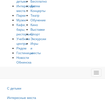
детьми
Бесплатно
Интересные
Детям
места
Концерты
Парки
Театр
Музеи
Обучение
Кафе,
Кино
бары,
Выставки
рестораны
Спорт
Учебные
Экскурсии
центры
Игры
Рядом
и
Гостиницы
квесты
Новости
Обнинска
Toggl
navig
С детьми
Интересные места