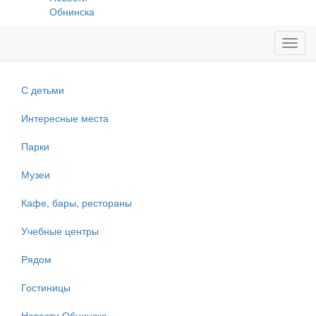
Обнинска
Toggl
navig
С детьми
Интересные места
Парки
Музеи
Кафе, бары, рестораны
Учебные центры
Рядом
Гостиницы
Новости Обнинска