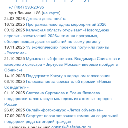
+7 (484) 393-20-95
пр-т Ленина, 126 (
на карте
)
24.03.2026
Детская доска почёта
16.12.2025
Программа новогодних мероприятий 2026
09.12.2025
Калужская область открывает «Новогоднюю
перевить впечатлений 2026»: зимняя программа,
объединяющая десятки событий по всему региону
19.11.2025
19 экологических проектов получили гранты
«Росатома»
21.10.2025
Музыкальный фестиваль Владимира Спивакова и
камерного оркестра «Виртуозы Москвы» впервые пройдет в
Обнинске
14.10.2025
Поддержите Калугу в народном голосовании
08.10.2025
Голосование за соискателей премии «Новые
Созидатели»
01.10.2025
Светлана Сурганова и Елена Яковлева
поддержали талантливую молодежь из атомных городов
России
26.09.2025
Онлайн-фотоконкурс «Летов объективе»
17.09.2025
Стартует новая заявочная кампания социальной
поддержки ряда категорий граждан
Написать в редакцию:
obninsk@afisha-go.ru