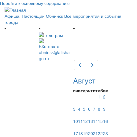
Перейти к основному содержанию
Афиша. Настоящий Обнинск
Все мероприятия и события
города
obninsk@afisha-
go.ru
Предыдущий
Следующий
Август
пн
вт
ср
чт
пт
сб
вс
1
2
3
4
5
6
7
8
9
10
11
12
13
14
15
16
17
18
19
20
21
22
23