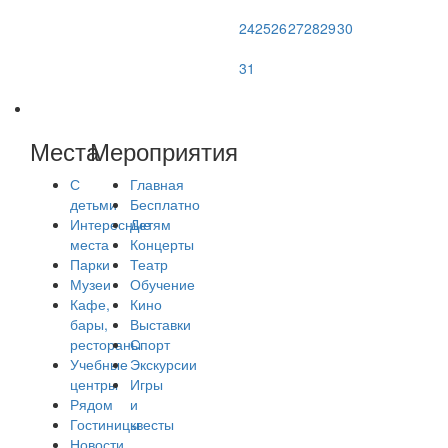
24
25
26
27
28
29
30
31
Места
Мероприятия
С
Главная
детьми
Бесплатно
Интересные
Детям
места
Концерты
Парки
Театр
Музеи
Обучение
Кафе,
Кино
бары,
Выставки
рестораны
Спорт
Учебные
Экскурсии
центры
Игры
Рядом
и
Гостиницы
квесты
Новости