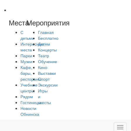
Места
Мероприятия
С
Главная
детьми
Бесплатно
Интересные
Детям
места
Концерты
Парки
Театр
Музеи
Обучение
Кафе,
Кино
бары,
Выставки
рестораны
Спорт
Учебные
Экскурсии
центры
Игры
Рядом
и
Гостиницы
квесты
Новости
Обнинска
Toggl