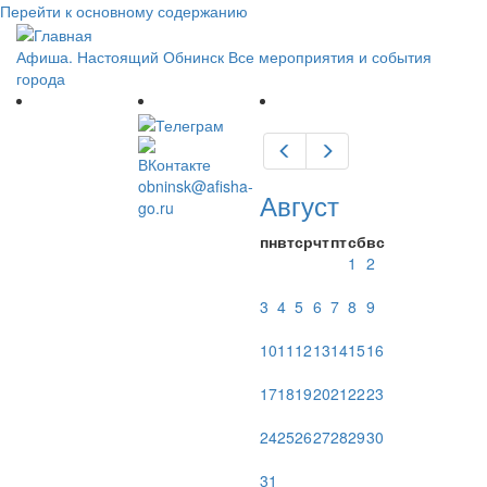
Перейти к основному содержанию
Афиша. Настоящий Обнинск
Все мероприятия и события
города
Предыдущий
Следующий
obninsk@afisha-
Август
go.ru
пн
вт
ср
чт
пт
сб
вс
1
2
3
4
5
6
7
8
9
10
11
12
13
14
15
16
17
18
19
20
21
22
23
24
25
26
27
28
29
30
31