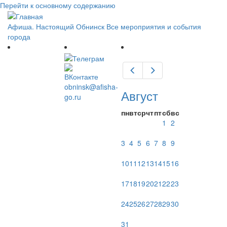
Перейти к основному содержанию
Афиша. Настоящий Обнинск
Все мероприятия и события
города
Предыдущий
Следующий
obninsk@afisha-
Август
go.ru
пн
вт
ср
чт
пт
сб
вс
1
2
3
4
5
6
7
8
9
10
11
12
13
14
15
16
17
18
19
20
21
22
23
24
25
26
27
28
29
30
31