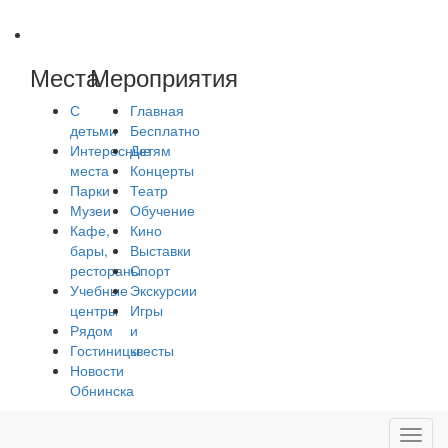
Места
Мероприятия
С
Главная
детьми
Бесплатно
Интересные
Детям
места
Концерты
Парки
Театр
Музеи
Обучение
Кафе,
Кино
бары,
Выставки
рестораны
Спорт
Учебные
Экскурсии
центры
Игры
Рядом
и
Гостиницы
квесты
Новости
Обнинска
Toggl