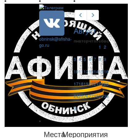
Предыдущий
Следующий
Август
obninsk@afisha-
пн
вт
ср
чт
пт
сб
вс
go.ru
1
2
3
4
5
6
7
8
9
10
11
12
13
14
15
16
17
18
19
20
21
22
23
24
25
26
27
28
29
30
31
Места
Мероприятия