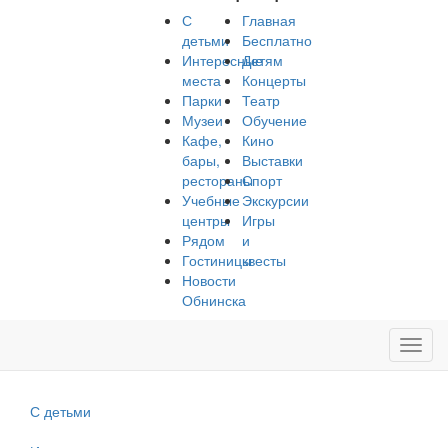
С
Главная
детьми
Бесплатно
Интересные
Детям
места
Концерты
Парки
Театр
Музеи
Обучение
Кафе,
Кино
бары,
Выставки
рестораны
Спорт
Учебные
Экскурсии
центры
Игры
Рядом
и
Гостиницы
квесты
Новости
Обнинска
Toggl
navig
С детьми