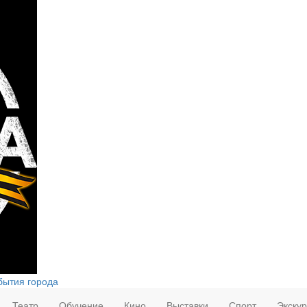
бытия города
Театр
Обучение
Кино
Выставки
Спорт
Экску