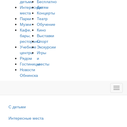
детьми
Бесплатно
Интересные
Детям
места
Концерты
Парки
Театр
Музеи
Обучение
Кафе,
Кино
бары,
Выставки
рестораны
Спорт
Учебные
Экскурсии
центры
Игры
Рядом
и
Гостиницы
квесты
Новости
Обнинска
Toggl
navig
С детьми
Интересные места