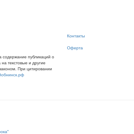
Контакты
Оферта
за содержание публикаций о
на текстовые и другие
законом. При цитировании
йобнинск.рф
рока"