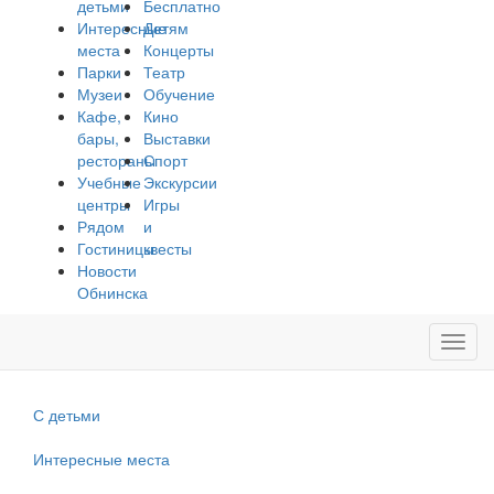
детьми
Бесплатно
Интересные
Детям
места
Концерты
Парки
Театр
Музеи
Обучение
Кафе,
Кино
бары,
Выставки
рестораны
Спорт
Учебные
Экскурсии
центры
Игры
Рядом
и
Гостиницы
квесты
Новости
Обнинска
Toggl
navig
С детьми
Интересные места