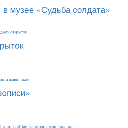
и в музее «Судьба солдата»
крыток
вописи»