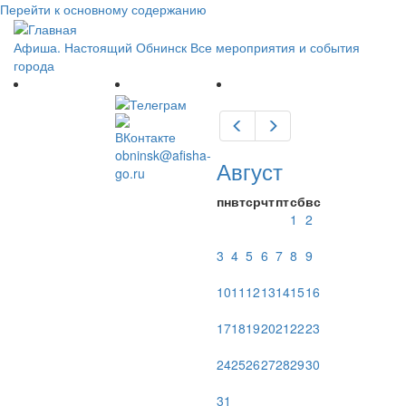
Перейти к основному содержанию
Афиша. Настоящий Обнинск
Все мероприятия и события
города
Предыдущий
Следующий
obninsk@afisha-
Август
go.ru
пн
вт
ср
чт
пт
сб
вс
1
2
3
4
5
6
7
8
9
10
11
12
13
14
15
16
17
18
19
20
21
22
23
24
25
26
27
28
29
30
31