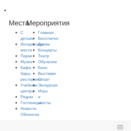
Места
Мероприятия
С
Главная
детьми
Бесплатно
Интересные
Детям
места
Концерты
Парки
Театр
Музеи
Обучение
Кафе,
Кино
бары,
Выставки
рестораны
Спорт
Учебные
Экскурсии
центры
Игры
Рядом
и
Гостиницы
квесты
Новости
Обнинска
Toggl