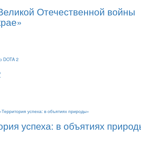
Великой Отечественной войны
крае»
2
рия успеха: в объятиях приро