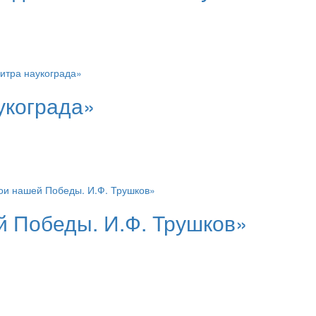
укограда»
й Победы. И.Ф. Трушков»