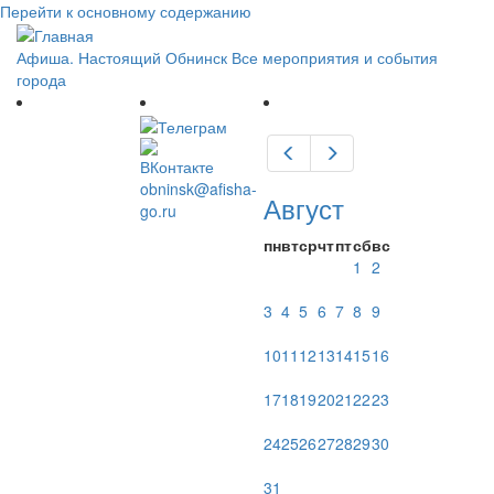
Перейти к основному содержанию
Афиша. Настоящий Обнинск
Все мероприятия и события
города
Предыдущий
Следующий
obninsk@afisha-
Август
go.ru
пн
вт
ср
чт
пт
сб
вс
1
2
3
4
5
6
7
8
9
10
11
12
13
14
15
16
17
18
19
20
21
22
23
24
25
26
27
28
29
30
31