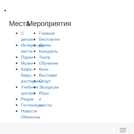
Места
Мероприятия
С
Главная
детьми
Бесплатно
Интересные
Детям
места
Концерты
Парки
Театр
Музеи
Обучение
Кафе,
Кино
бары,
Выставки
рестораны
Спорт
Учебные
Экскурсии
центры
Игры
Рядом
и
Гостиницы
квесты
Новости
Обнинска
Toggl