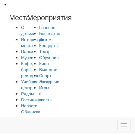
Места
Мероприятия
С
Главная
детьми
Бесплатно
Интересные
Детям
места
Концерты
Парки
Театр
Музеи
Обучение
Кафе,
Кино
бары,
Выставки
рестораны
Спорт
Учебные
Экскурсии
центры
Игры
Рядом
и
Гостиницы
квесты
Новости
Обнинска
Toggl
navig