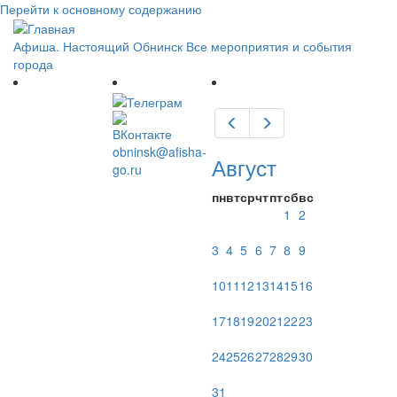
Перейти к основному содержанию
Афиша. Настоящий Обнинск
Все мероприятия и события
города
Предыдущий
Следующий
obninsk@afisha-
Август
go.ru
пн
вт
ср
чт
пт
сб
вс
1
2
3
4
5
6
7
8
9
10
11
12
13
14
15
16
17
18
19
20
21
22
23
24
25
26
27
28
29
30
31