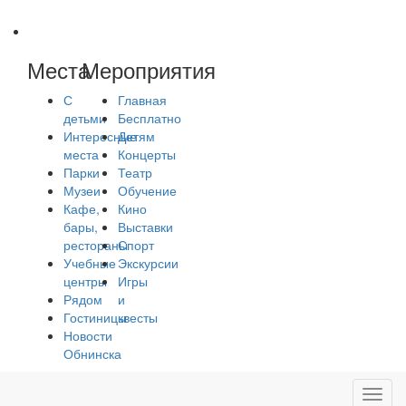
Места
Мероприятия
С
Главная
детьми
Бесплатно
Интересные
Детям
места
Концерты
Парки
Театр
Музеи
Обучение
Кафе,
Кино
бары,
Выставки
рестораны
Спорт
Учебные
Экскурсии
центры
Игры
Рядом
и
Гостиницы
квесты
Новости
Обнинска
Toggl