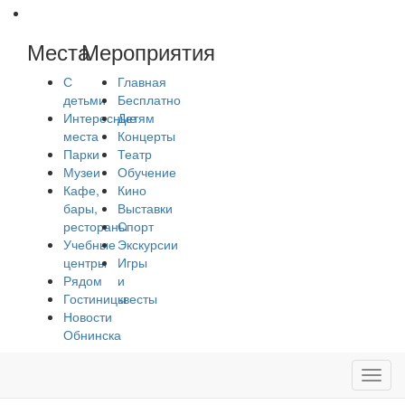
Места
Мероприятия
С
Главная
детьми
Бесплатно
Интересные
Детям
места
Концерты
Парки
Театр
Музеи
Обучение
Кафе,
Кино
бары,
Выставки
рестораны
Спорт
Учебные
Экскурсии
центры
Игры
Рядом
и
Гостиницы
квесты
Новости
Обнинска
Toggl
navig